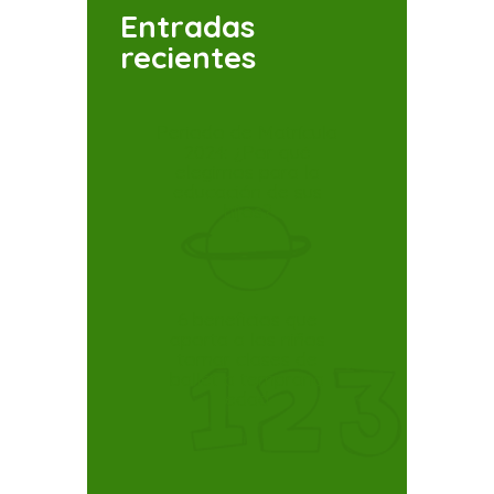
Entradas
recientes
Periodo de Matrícula
2024: ¿Por qué
elegirnos para la
educación de sus
hijos?
6 beneficios que
aporta a los niños
tomar clases de
ballet a temprana
edad