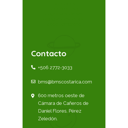
Beneficios
académicos y
cognitivos de ser
bilingüe desde una
edad temprana
Contacto
+506 2772-3033
bms@bmscostarica.com
600 metros oeste de
Cámara de Cañeros de
Daniel Flores. Pérez
Zeledón.