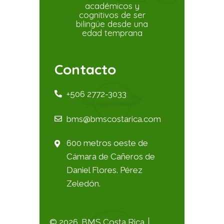
académicos y
cognitivos de ser
bilingüe desde una
edad temprana
Contacto
+506 2772-3033
bms@bmscostarica.com
600 metros oeste de
Cámara de Cañeros de
Daniel Flores. Pérez
Zeledón.
© 2026. BMS Costa Rica │